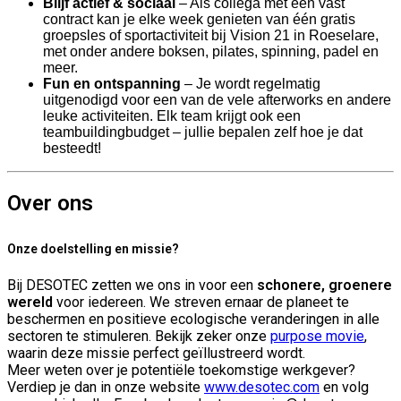
Blijf actief & sociaal
– Als collega met een vast
contract kan je elke week genieten van één gratis
groepsles of sportactiviteit bij Vision 21 in Roeselare,
met onder andere boksen, pilates, spinning, padel en
meer.
Fun en ontspanning
– Je wordt regelmatig
uitgenodigd voor een van de vele afterworks en andere
leuke activiteiten. Elk team krijgt ook een
teambuildingbudget – jullie bepalen zelf hoe je dat
besteedt!
Over ons
Onze doelstelling en missie?
Bij DESOTEC zetten we ons in voor een
schonere, groenere
wereld
voor iedereen. We streven ernaar de planeet te
beschermen en positieve ecologische veranderingen in alle
sectoren te stimuleren. Bekijk zeker onze
purpose movie
,
waarin deze missie perfect geïllustreerd wordt.
Meer weten over je potentiële toekomstige werkgever?
Verdiep je dan in onze website
www.desotec.com
en volg