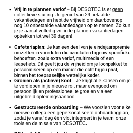
Vrij in te plannen verlof
– Bij DESOTEC is er g
een
collectieve sluiting. Je geniet van 29 betaalde
vakantiedagen en hebt de vrijheid om daarbovenop
nog 10 onbetaalde vakantiedagen op te nemen. Zo kun
je je aantal volledig vrij in te plannen vakantiedagen
optrekken tot wel 39 dagen!
Cafetariaplan:
Je kan een deel van je eindejaarspremie
omzetten in voordelen die aansluiten bij jouw specifieke
behoeften, zoals extra verlof, multimedia of een
leasefiets. Dit geeft jou de vrijheid om je loonpakket te
personaliseren op een manier die écht bij jou past,
binnen het toepasselijke wettelijke kader.
Groeien als (actieve) kool
– Je krijgt alle kansen om je
te verdiepen in je nieuwe rol, maar evengoed om
persoonlijk en professioneel te groeien via een
uitgebreid opleidingsaanbod.
Gestructureerde onboarding
– We voorzien voor elke
nieuwe collega een gepersonaliseerd onboardingplan,
zodat je vanaf dag één vlot integreert in je team, onze
tools en de missie van DESOTEC.