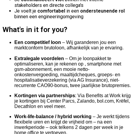
stakeholders en directe collega's
Je voelt je
comfortabel
in een
ondersteunende rol
binnen een engineeringomgeving
What's in it for you?
Een competitief loon
–
Wij garanderen jou een
marktconform brutoloon, afhankelijk van je ervaring.
Extralegale voordelen
– Om je loonpakket te
optimaliseren, kan je rekenen op , smartphone met
gsm-abonnement, een mooie netto-
onkostenvergoeding, maaltijdcheques, groeps- en
hospitalisatieverzekering (via AG Insurance), niet-
recurrente CAO90-bonus, twee jaarlijkse brutopremies.
Kortingen via partnerships
:
Via Benefits at Work krijg
je kortingen bij Center Parcs, Zalando, bol.com, Krëfel,
Decathlon en veel meer.
Work-life-balance / hybrid working
–
Je werkt tijdens
flexibele uren en krijgt de vrijheid om – na een
inwerkperiode – ook telkens 2 dagen per week in je
home office te vertoeven.