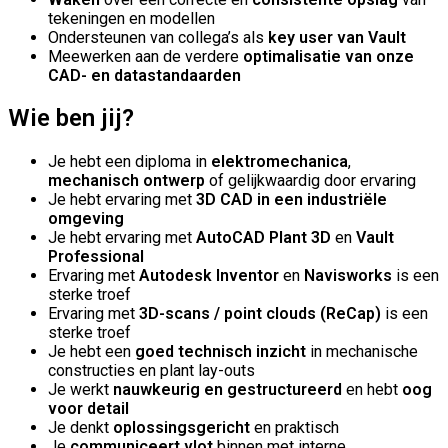
tekeningen en modellen
Ondersteunen van collega’s als
key user van Vault
Meewerken aan de verdere
optimalisatie van onze
CAD- en datastandaarden
Wie ben jij?
Je hebt een diploma in
elektromechanica
,
mechanisch ontwerp
of gelijkwaardig door ervaring
Je hebt ervaring met
3D CAD in een industriële
omgeving
Je hebt ervaring met
AutoCAD Plant 3D
en
Vault
Professional
Ervaring met
Autodesk Inventor
en
Navisworks
is een
sterke troef
Ervaring met
3D-scans / point clouds (ReCap)
is een
sterke troef
Je hebt een
goed technisch inzicht
in mechanische
constructies en plant lay-outs
Je werkt
n
auwkeurig en gestructureerd
en hebt
oog
voor detail
Je denkt
oplossingsgericht
en praktisch
Je
communiceert vlot
binnen met interne