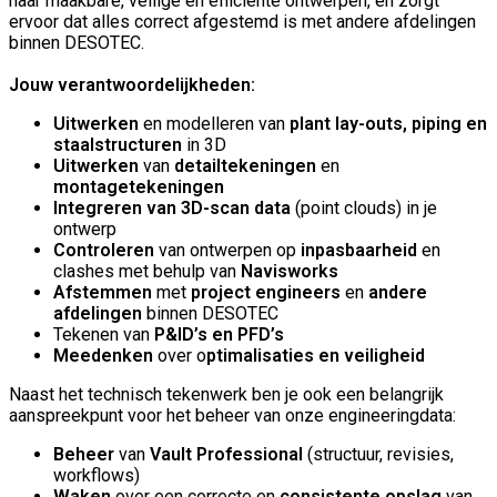
naar maakbare, veilige en efficiënte ontwerpen, en zorgt
ervoor dat alles correct afgestemd is met andere afdelingen
binnen DESOTEC.
Jouw verantwoordelijkheden:
Uitwerken
en modelleren van
plant lay-outs, piping en
staalstructuren
in 3D
Uitwerken
van
detailtekeningen
en
montagetekeningen
Integreren van 3D-scan data
(point clouds) in je
ontwerp
Controleren
van ontwerpen op
inpasbaarheid
en
clashes met behulp van
Navisworks
Afstemmen
met
project engineers
en
andere
afdelingen
binnen DESOTEC
Tekenen van
P&ID’s en PFD’s
Meedenken
over o
ptimalisaties en veiligheid
Naast het technisch tekenwerk ben je ook een belangrijk
aanspreekpunt voor het beheer van onze engineeringdata:
Beheer
van
Vault Professional
(structuur, revisies,
workflows)
Waken
over een correcte en
consistente opslag
van