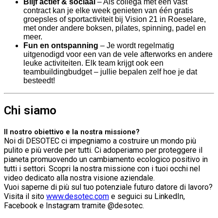
Blijf actief & sociaal
– Als collega met een vast
contract kan je elke week genieten van één gratis
groepsles of sportactiviteit bij Vision 21 in Roeselare,
met onder andere boksen, pilates, spinning, padel en
meer.
Fun en ontspanning
– Je wordt regelmatig
uitgenodigd voor een van de vele afterworks en andere
leuke activiteiten. Elk team krijgt ook een
teambuildingbudget – jullie bepalen zelf hoe je dat
besteedt!
Chi siamo
Il nostro obiettivo e la nostra missione?
Noi di DESOTEC ci impegniamo a costruire un mondo più
pulito e più verde per tutti. Ci adoperiamo per proteggere il
pianeta promuovendo un cambiamento ecologico positivo in
tutti i settori. Scopri la nostra missione con i tuoi occhi nel
video dedicato alla nostra visione aziendale.
Vuoi saperne di più sul tuo potenziale futuro datore di lavoro?
Visita il sito
www.desotec.com
e seguici su LinkedIn,
Facebook e Instagram tramite @desotec.