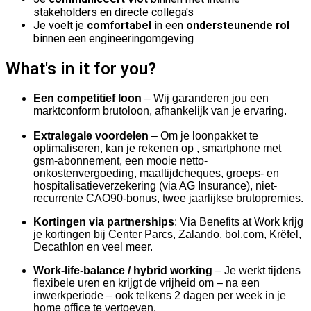
stakeholders en directe collega's
Je voelt je
comfortabel
in een
ondersteunende rol
binnen een engineeringomgeving
What's in it for you?
Een competitief loon
–
Wij garanderen jou een
marktconform brutoloon, afhankelijk van je ervaring.
Extralegale voordelen
– Om je loonpakket te
optimaliseren, kan je rekenen op , smartphone met
gsm-abonnement, een mooie netto-
onkostenvergoeding, maaltijdcheques, groeps- en
hospitalisatieverzekering (via AG Insurance), niet-
recurrente CAO90-bonus, twee jaarlijkse brutopremies.
Kortingen via partnerships
:
Via Benefits at Work krijg
je kortingen bij Center Parcs, Zalando, bol.com, Krëfel,
Decathlon en veel meer.
Work-life-balance / hybrid working
–
Je werkt tijdens
flexibele uren en krijgt de vrijheid om – na een
inwerkperiode – ook telkens 2 dagen per week in je
home office te vertoeven.