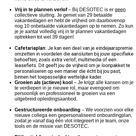
Vrij in te plannen verlof
– Bij DESOTEC is er g
een
collectieve sluiting. Je geniet van 29 betaalde
vakantiedagen en hebt de vrijheid om daarbovenop
nog 10 onbetaalde vakantiedagen op te nemen. Zo kun
je je aantal volledig vrij in te plannen vakantiedagen
optrekken tot wel 39 dagen!
Cafetariaplan:
Je kan een deel van je eindejaarspremie
omzetten in voordelen die aansluiten bij jouw specifieke
behoeften, zoals extra verlof, multimedia of een
leasefiets. Dit geeft jou de vrijheid om je loonpakket te
personaliseren op een manier die écht bij jou past,
binnen het toepasselijke wettelijke kader.
Groeien als (actieve) kool
– Je krijgt alle kansen om je
te verdiepen in je nieuwe rol, maar evengoed om
persoonlijk en professioneel te groeien via een
uitgebreid opleidingsaanbod.
Gestructureerde onboarding
– We voorzien voor elke
nieuwe collega een gepersonaliseerd onboardingplan,
zodat je vanaf dag één vlot integreert in je team, onze
tools en de missie van DESOTEC.