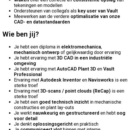
tekeningen en modellen
Ondersteunen van collega’s als
key user van Vault
Meewerken aan de verdere
optimalisatie van onze
CAD- en datastandaarden
Wie ben jij?
Je hebt een diploma in
elektromechanica
,
mechanisch ontwerp
of gelijkwaardig door ervaring
Je hebt ervaring met
3D CAD in een industriële
omgeving
Je hebt ervaring met
AutoCAD Plant 3D
en
Vault
Professional
Ervaring met
Autodesk Inventor
en
Navisworks
is een
sterke troef
Ervaring met
3D-scans / point clouds (ReCap)
is een
sterke troef
Je hebt een
goed technisch inzicht
in mechanische
constructies en plant lay-outs
Je werkt
n
auwkeurig en gestructureerd
en hebt
oog
voor detail
Je denkt
oplossingsgericht
en praktisch
Je
communiceert vlot
binnen met interne