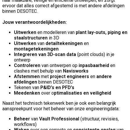
naar maakbare, veilige en efficiënte ontwerpen, en zorgt
ervoor dat alles correct afgestemd is met andere afdelingen
binnen DESOTEC.
Jouw verantwoordelijkheden:
Uitwerken
en modelleren van
plant lay-outs, piping en
staalstructuren
in 3D
Uitwerken
van
detailtekeningen
en
montagetekeningen
Integreren van 3D-scan data
(point clouds) in je
ontwerp
Controleren
van ontwerpen op
inpasbaarheid
en
clashes met behulp van
Navisworks
Afstemmen
met
project engineers
en
andere
afdelingen
binnen DESOTEC
Tekenen van
P&ID’s en PFD’s
Meedenken
over o
ptimalisaties en veiligheid
Naast het technisch tekenwerk ben je ook een belangrijk
aanspreekpunt voor het beheer van onze engineeringdata:
Beheer
van
Vault Professional
(structuur, revisies,
workflows)
Waken
over een correcte en
consistente opslag
van