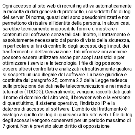
Ogni accesso al sito web di recruiting attiva automaticamente
la raccolta di dati generali di protocollo, i cosiddetti file di log
del server. Di norma, questi dati sono pseudonimizzati e non
permettono di risalire all'identità della persona. In alcuni casi,
sarebbe tecnicamente impossibile fornire o mostrare i
contenuti del software senza tali dati. Inoltre, il trattamento è
assolutamente necessario dal punto di vista della sicurezza,
in particolare ai fini di controllo degli accessi, degli input, dei
trasferimenti e dell'archiviazione. Tali informazioni anonime
possono essere utilizzate anche per scopi statistici e per
ottimizzare i servizi e la tecnologia. I file di log possono
essere altresì controllati e analizzati retroattivamente qualora
si sospetti un uso illegale del software. La base giuridica è
costituita dal paragrafo 25, comma 2.2 della Legge tedesca
sulla protezione dei dati nelle telecomunicazioni e nei media
telematici (TDDDG). Generalmente, vengono raccolti dati quali
il nome di dominio del sito web, il browser web e la versione
di quest'ultimo, il sistema operativo, l'indirizzo IP e la
data/ora di accesso al software. L'ambito del trattamento è
analogo a quello dei log di qualsiasi altro sito web. I file di log
degli accessi vengono conservati per un periodo massimo di
7 giorni. Non è previsto alcun diritto di opposizione.