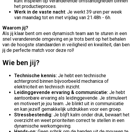
kunt inspelen op veranderende omstandigheden binnen
het productieproces.
Werk in de vaste nacht
: Je werkt 39 uren per week
van maandag tot en met vrijdag van 21.48h - 6h.
Waarom jij?
Als jij klaar bent om een dynamisch team aan te sturen in een
snel veranderende omgeving en je trots bent op het behalen
van de hoogste standaarden in veiligheid en kwaliteit, dan ben
jij de perfecte match voor deze rol!
Wie ben jij?
Technische kennis:
Je hebt een technische
achtergrond binnen bijvoorbeeld mechanica of
elektriciteit en technisch inzicht.
Leidinggevende ervaring & communicatie:
Je hebt
aantoonbare ervaring als leidinggevende. Je stimuleert
en motiveert je jou team. Je blinkt uit in communicatie
en kan jezelf gemakkelijk uitdrukken voor een groep.
Stressbestendig:
Je blijft kalm onder druk, bewaart het
overzicht en weet prioriteiten correct te stellen in een
dynamische werkomgeving.
Hands-on:
Geen schrik om de handen uit de mouwen te