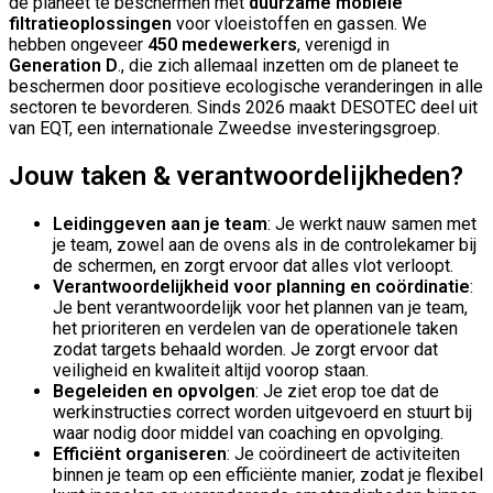
de planeet te beschermen met
duurzame mobiele
filtratieoplossingen
voor vloeistoffen en gassen. We
hebben ongeveer
450 medewerkers
, verenigd in
Generation D
., die zich allemaal inzetten om de planeet te
beschermen door positieve ecologische veranderingen in alle
sectoren te bevorderen.
Sinds 2026 maakt DESOTEC deel uit
van EQT, een internationale Zweedse investeringsgroep.
Jouw taken & verantwoordelijkheden?
Leidinggeven aan je team
: Je werkt nauw samen met
je team, zowel aan de ovens als in de controlekamer bij
de schermen, en zorgt ervoor dat alles vlot verloopt.
Verantwoordelijkheid voor planning en coördinatie
:
Je bent verantwoordelijk voor het plannen van je team,
het prioriteren en verdelen van de operationele taken
zodat targets behaald worden. Je zorgt ervoor dat
veiligheid en kwaliteit altijd voorop staan.
Begeleiden en opvolgen
: Je ziet erop toe dat de
werkinstructies correct worden uitgevoerd en stuurt bij
waar nodig door middel van coaching en opvolging.
Efficiënt organiseren
: Je coördineert de activiteiten
binnen je team op een efficiënte manier, zodat je flexibel