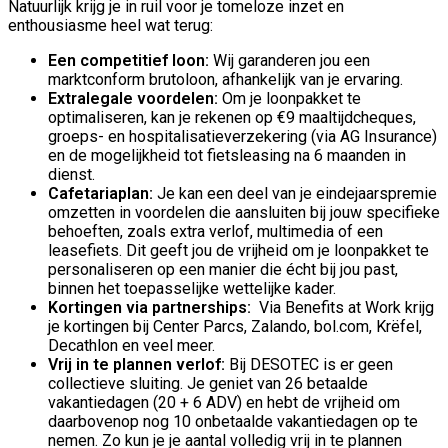
Natuurlijk krijg je in ruil voor je tomeloze inzet en
enthousiasme heel wat terug:
Een competitief loon:
Wij garanderen jou een
marktconform brutoloon, afhankelijk van je ervaring.
Extralegale voordelen:
Om je loonpakket te
optimaliseren, kan je rekenen op €9 maaltijdcheques,
groeps- en hospitalisatieverzekering (via AG Insurance)
en de mogelijkheid tot fietsleasing na 6 maanden in
dienst.
Cafetariaplan:
Je kan een deel van je eindejaarspremie
omzetten in voordelen die aansluiten bij jouw specifieke
behoeften, zoals extra verlof, multimedia of een
leasefiets. Dit geeft jou de vrijheid om je loonpakket te
personaliseren op een manier die écht bij jou past,
binnen het toepasselijke wettelijke kader.
Kortingen via partnerships:
Via Benefits at Work krijg
je kortingen bij Center Parcs, Zalando, bol.com, Krëfel,
Decathlon en veel meer.
Vrij in te plannen verlof:
Bij DESOTEC is er geen
collectieve sluiting. Je geniet van 26 betaalde
vakantiedagen (20 + 6 ADV) en hebt de vrijheid om
daarbovenop nog 10 onbetaalde vakantiedagen op te
nemen. Zo kun je je aantal volledig vrij in te plannen