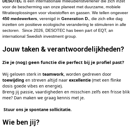
DESOTEC
is een internationale milieudienstverlener die zich inzet
voor de bescherming van onze planeet met duurzame, mobiele
filtratieoplossingen voor vloeistoffen en gassen. We tellen ongeveer
450 medewerkers
, verenigd in
Generation D.
, die zich elke dag
inzetten om positieve ecologische verandering te stimuleren in alle
sectoren.
Since 2026, DESOTEC has been part of EQT, an
international Swedish investment group.
Jouw taken & verantwoordelijkheden?
Zie je (nog) geen functie die perfect bij je profiel past?
Wij geloven sterk in
teamwork
, worden gedreven door
toewijding
en streven altijd naar
excellentie
(met een flinke
dosis goede vibes en energie).
Breng jij passie, vaardigheden en misschien zelfs een frisse blik
mee? Dan maken we graag kennis met je.
Stuur ons je spontane sollicitatie.
Wie ben jij?