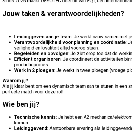
Sinds 2026 maakt DESOTEC deel uit van EQT, een internationa
Jouw taken & verantwoordelijkheden?
Leidinggeven aan je team
: Je werkt nauw samen met je 
Verantwoordelijkheid voor planning en coördinatie
: J
veiligheid en kwaliteit altijd voorop staan.
Begeleiden en opvolgen
: Je ziet erop toe dat de werki
Efficiënt organiseren
: Je coördineert de activiteiten b
productieproces.
Werk in 2 ploegen
: Je werkt in twee ploegen (vroege plo
Waarom jij?
Als jij klaar bent om een dynamisch team aan te sturen in een s
perfecte match voor deze rol!
Wie ben jij?
Technische kennis:
Je hebt een A2 mechanica/elektromec
komen.
Leidinggevend:
Aantoonbare ervaring als leidinggevende