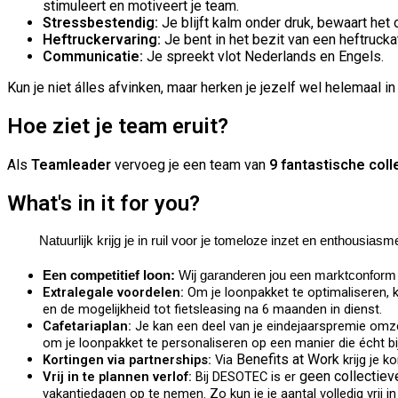
stimuleert en motiveert je team.
Stressbestendig:
Je blijft kalm onder druk, bewaart het
Heftruckervaring:
Je bent in het bezit van een heftruck
Communicatie:
Je spreekt vlot Nederlands en Engels.
Kun je niet álles afvinken, maar herken je jezelf wel helemaal 
Hoe ziet je team eruit?
Als
Teamleader
vervoeg je een team van
9 fantastische coll
What's in it for you?
Natuurlijk krijg je in ruil voor je tomeloze inzet en enthousiasm
Een competitief loon:
Wij garanderen jou een marktconform 
Extralegale voordelen:
Om
je loonpakket te optimaliseren
en de mogelijkheid tot fietsleasing na 6 maanden in dienst.
Cafetariaplan:
Je kan een deel van je eindejaarspremie omzett
om je loonpakket te personaliseren op een manier die écht bij
Benefits at Work
Kortingen via partnerships:
Via
krijg je 
geen collectieve
Vrij in te plannen verlof:
Bij DESOTEC is er
vakantiedagen op te nemen. Zo kun je je aantal volledig vrij 