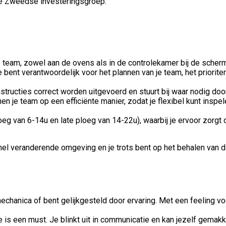
le Zweedse investeringsgroep.
team, zowel aan de ovens als in de controlekamer bij de schermen
e bent verantwoordelijk voor het plannen van je team, het priorit
nstructies correct worden uitgevoerd en stuurt bij waar nodig do
innen je team op een efficiënte manier, zodat je flexibel kunt in
eg van 6-14u en late ploeg van 14-22u), waarbij je ervoor zorgt dat
nel veranderende omgeving en je trots bent op het behalen van de 
hanica of bent gelijkgesteld door ervaring. Met een feeling vo
 is een must. Je blinkt uit in communicatie en kan jezelf gemakk