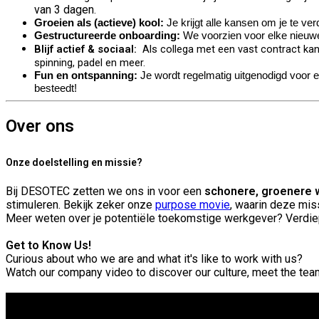
van 3 dagen
.
Groeien als (actieve) kool:
Je krijgt alle kansen om je te ve
Gestructureerde onboarding:
We voorzien voor elke nieuwe 
Blijf actief & sociaal:
Als collega met een vast contract kan
spinning, padel en meer.
Fun en ontspanning:
Je wordt regelmatig uitgenodigd voor ee
besteedt!
Over ons
Onze doelstelling en missie?
Bij DESOTEC zetten we ons in voor een
schonere, groenere 
stimuleren. Bekijk zeker onze
purpose movie
, waarin deze miss
Meer weten over je potentiële toekomstige werkgever? Verdie
Get to Know Us!
Curious about who we are and what it's like to work with us?
Watch our company video to discover our culture, meet the te