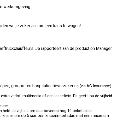
sche werkomgeving.
raden we je zeker aan om een kans te wagen!
heftruckchauffeurs. Je rapporteert aan de production Manager.
eques, groeps- en hospitalisatieverzekerin
g
(via AG Insurance)
tra verlof, multimedia of een leasefiets. Dit geeft jou de vrijheid
 meer.
n hebt de vrijheid om daarbovenop nog 10 onbetaalde
om de 5 jaar één anciënniteitsdag
maximum
krijg je
met een