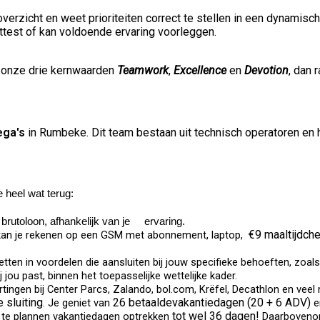
 overzicht en weet prioriteiten correct te stellen in een dynami
attest of kan voldoende ervaring voorleggen.
in onze drie kernwaarden
Teamwork
,
Excellence
en
Devotion
, dan 
ega's
in Rumbeke. Dit team bestaan uit technisch operatoren en 
e heel wat terug:
brutoloon, afhankelijk van je ervaring.
€9 maaltijdch
, kan je rekenen op een GSM met abonnement, laptop,
en in voordelen die aansluiten bij jouw specifieke behoeften, zoals ex
 jou past, binnen het toepasselijke wettelijke kader.
kortingen bij Center Parcs, Zalando, bol.com, Krëfel, Decathlon en veel
 sluiting
26 betaaldevakantiedagen (20 + 6 ADV)
. Je geniet van
e
tot wel 36 dagen!
in te plannen vakantiedagen optrekken
Daarbovenop 