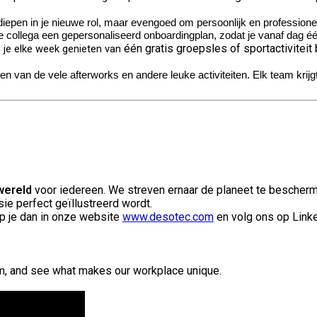
rdiepen in je nieuwe rol, maar evengoed om persoonlijk en professione
collega een gepersonaliseerd onboardingplan, zodat je vanaf dag éé
één gratis groepsles of sportactiviteit 
 je elke week genieten van
n van de vele afterworks en andere leuke activiteiten. Elk team krijgt
wereld
voor iedereen. We streven ernaar de planeet te bescherm
ie perfect geïllustreerd wordt.
p je dan in onze website
www.desotec.com
en volg ons op Link
am, and see what makes our workplace unique.