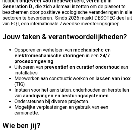
hebben
ongeveer 450 medewerkers, verenigd in
Generation D
., die zich allemaal inzetten om de planeet te
beschermen door positieve ecologische veranderingen in alle
sectoren te bevorderen. Sinds 2026 maakt DESOTEC deel uit
van EQT, een internationale Zweedse investeringsgroep.
Jouw taken & verantwoordelijkheden?
Opsporen en verhelpen van
mechanische en
elektromechanische storingen
in een
24/7
procesomgeving
.
Uitvoeren van
preventief en curatief onderhoud
aan
installaties.
Meewerken aan constructiewerken en
lassen van inox
(TIG).
Instaan voor het aansluiten, onderhouden en herstellen
van
aandrijvingen en besturingssystemen
.
Ondersteunen bij diverse projecten.
Mogelijke verplaatsingen en gebruik van een
camionette.
Wie ben jij?