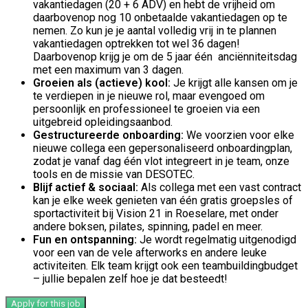
vakantiedagen (20 + 6 ADV) en hebt de vrijheid om
daarbovenop nog 10 onbetaalde vakantiedagen op te
nemen. Zo kun je je aantal volledig vrij in te plannen
vakantiedagen optrekken tot wel 36 dagen!
Daarbovenop krijg je om de 5 jaar één anciënniteitsdag
met een maximum van 3 dagen.
Groeien als (actieve) kool:
Je krijgt alle kansen om je
te verdiepen in je nieuwe rol, maar evengoed om
persoonlijk en professioneel te groeien via een
uitgebreid opleidingsaanbod.
Gestructureerde onboarding:
We voorzien voor elke
nieuwe collega een gepersonaliseerd onboardingplan,
zodat je vanaf dag één vlot integreert in je team, onze
tools en de missie van DESOTEC.
Blijf actief & sociaal:
Als collega met een vast contract
kan je elke week genieten van één gratis groepsles of
sportactiviteit bij Vision 21 in Roeselare, met onder
andere boksen, pilates, spinning, padel en meer.
Fun en ontspanning:
Je wordt regelmatig uitgenodigd
voor een van de vele afterworks en andere leuke
activiteiten. Elk team krijgt ook een teambuildingbudget
– jullie bepalen zelf hoe je dat besteedt!
Apply for this job