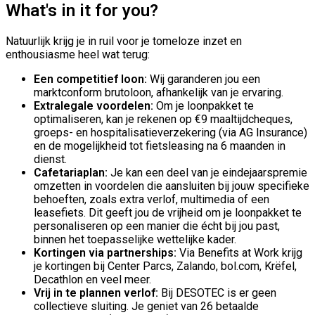
What's in it for you?
Natuurlijk krijg je in ruil voor je tomeloze inzet en
enthousiasme heel wat terug:
Een competitief loon:
Wij garanderen jou een
marktconform brutoloon, afhankelijk van je ervaring.
Extralegale voordelen:
Om je loonpakket te
optimaliseren, kan je rekenen op €9 maaltijdcheques,
groeps- en hospitalisatieverzekering (via AG Insurance)
en de mogelijkheid tot fietsleasing na 6 maanden in
dienst.
Cafetariaplan:
Je kan een deel van je eindejaarspremie
omzetten in voordelen die aansluiten bij jouw specifieke
behoeften, zoals extra verlof, multimedia of een
leasefiets. Dit geeft jou de vrijheid om je loonpakket te
personaliseren op een manier die écht bij jou past,
binnen het toepasselijke wettelijke kader.
Kortingen via partnerships:
Via Benefits at Work krijg
je kortingen bij Center Parcs, Zalando, bol.com, Krëfel,
Decathlon en veel meer.
Vrij in te plannen verlof:
Bij DESOTEC is er geen
collectieve sluiting. Je geniet van 26 betaalde