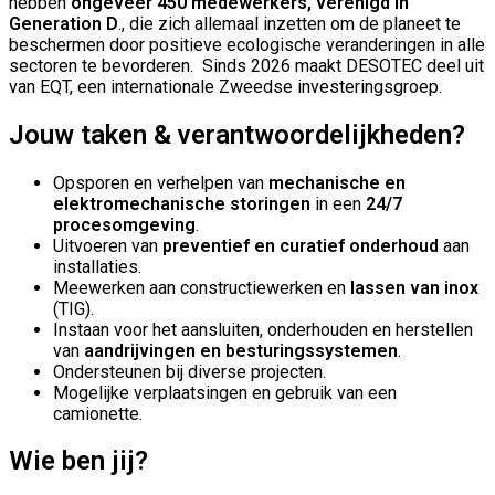
hebben
ongeveer 450 medewerkers, verenigd in
Generation D
., die zich allemaal inzetten om de planeet te
beschermen door positieve ecologische veranderingen in alle
sectoren te bevorderen. Sinds 2026 maakt DESOTEC deel uit
van EQT, een internationale Zweedse investeringsgroep.
Jouw taken & verantwoordelijkheden?
Opsporen en verhelpen van
mechanische en
elektromechanische storingen
in een
24/7
procesomgeving
.
Uitvoeren van
preventief en curatief onderhoud
aan
installaties.
Meewerken aan constructiewerken en
lassen van inox
(TIG).
Instaan voor het aansluiten, onderhouden en herstellen
van
aandrijvingen en besturingssystemen
.
Ondersteunen bij diverse projecten.
Mogelijke verplaatsingen en gebruik van een
camionette.
Wie ben jij?