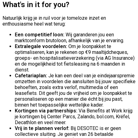
What's in it for you?
Natuurlijk krijg je in ruil voor je tomeloze inzet en
enthousiasme heel wat terug:
Een competitief loon:
Wij garanderen jou een
marktconform brutoloon, afhankelijk van je ervaring.
Extralegale voordelen:
Om je loonpakket te
optimaliseren, kan je rekenen op €9 maaltijdcheques,
groeps- en hospitalisatieverzekering (via AG Insurance)
en de mogelijkheid tot fietsleasing na 6 maanden in
dienst.
Cafetariaplan:
Je kan een deel van je eindejaarspremie
omzetten in voordelen die aansluiten bij jouw specifieke
behoeften, zoals extra verlof, multimedia of een
leasefiets. Dit geeft jou de vrijheid om je loonpakket te
personaliseren op een manier die écht bij jou past,
binnen het toepasselijke wettelijke kader.
Kortingen via partnerships:
Via Benefits at Work krijg
je kortingen bij Center Parcs, Zalando, bol.com, Krëfel,
Decathlon en veel meer.
Vrij in te plannen verlof:
Bij DESOTEC is er geen
collectieve sluiting. Je geniet van 26 betaalde