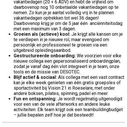
vakantiedagen (20 + 6 ADV) en hebt de vrijheid om
daarbovenop nog 10 onbetaalde vakantiedagen op te
nemen. Zo kun je je aantal volledig vrij in te plannen
vakantiedagen optrekken tot wel 36 dagen!
Daarbovenop krijg je om de 5 jaar één anciënniteitsdag
met een maximum van 3 dagen.
Groeien als (actieve) kool:
Je krijgt alle kansen om je
te verdiepen in je nieuwe rol, maar evengoed om
persoonlijk en professioneel te groeien via een
uitgebreid opleidingsaanbod.
Gestructureerde onboarding:
We voorzien voor elke
nieuwe collega een gepersonaliseerd onboardingplan,
zodat je vanaf dag één vlot integreert in je team, onze
tools en de missie van DESOTEC.
Blijf actief & sociaal:
Als collega met een vast contract
kan je elke week genieten van één gratis groepsles of
sportactiviteit bij Vision 21 in Roeselare, met onder
andere boksen, pilates, spinning, padel en meer.
Fun en ontspanning:
Je wordt regelmatig uitgenodigd
voor een van de vele afterworks en andere leuke
activiteiten. Elk team krijgt ook een teambuildingbudget
– jullie bepalen zelf hoe je dat besteedt!