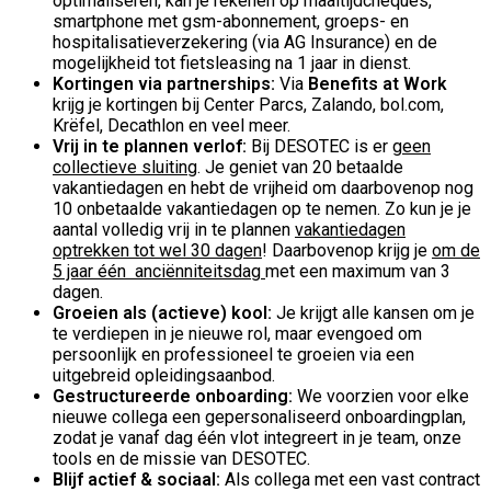
optimaliseren, kan je rekenen op maaltijdcheques,
smartphone met gsm-abonnement, groeps- en
hospitalisatieverzekering (via AG Insurance) en de
mogelijkheid tot fietsleasing na 1 jaar in dienst.
Kortingen via partnerships:
Via
Benefits at Work
krijg je kortingen bij Center Parcs, Zalando, bol.com,
Krëfel, Decathlon en veel meer.
Vrij in te plannen verlof:
Bij DESOTEC is er
geen
collectieve sluiting
. Je geniet van 20 betaalde
vakantiedagen en hebt de vrijheid om daarbovenop nog
10 onbetaalde vakantiedagen op te nemen. Zo kun je je
aantal volledig vrij in te plannen
vakantiedagen
optrekken tot wel 30 dagen
! Daarbovenop krijg je
om de
5 jaar één anciënniteitsdag
met een maximum van 3
dagen.
Groeien als (actieve) kool:
Je krijgt alle kansen om je
te verdiepen in je nieuwe rol, maar evengoed om
persoonlijk en professioneel te groeien via een
uitgebreid opleidingsaanbod.
Gestructureerde onboarding:
We voorzien voor elke
nieuwe collega een gepersonaliseerd onboardingplan,
zodat je vanaf dag één vlot integreert in je team, onze
tools en de missie van DESOTEC.
Blijf actief & sociaal:
Als collega met een vast contract