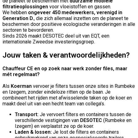
de planeet te beschermen met
duurzame mobiele
filtratieoplossingen
voor vloeistoffen en gassen.
We hebben
ongeveer 450 medewerkers, verenigd in
Generation D.
, die zich allemaal inzetten om de planeet te
beschermen door positieve ecologische veranderingen in alle
sectoren te bevorderen.
Sinds 2026 maakt DESOTEC deel uit van EQT, een
internationale Zweedse investeringsgroep.
Jouw taken & verantwoordelijkheden?
Chauffeur CE en op zoek naar werk zonder files, maar
mét regelmaat?
Als
Koerman
vervoer je filters tussen onze sites in Rumbeke
en Izegem, zonder eindeloze ritten op de baan. Je
combineert het rijden met afwisselende taken op de koer en
maakt deel uit van een hecht team van collega’s.
Transport:
Je vervoert filters en containers tussen de
verschillende vestigingen van
DESOTEC
(Rumbeke en
Izegem) en verplaatst ze op de koer.
Laden & lossen:
Je lost de filters en containers
gebruikmakend van onze gespecialiseerde trailers.