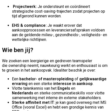
Projectwerk:
Je ondersteunt en coördineert
strategische cost-saving-trajecten zodat projecten op
tijd afgerond kunnen worden.
EHS & compliance:
Je waakt erover dat
aankoopprocessen en leveranciersafspraken voldoen
aan de geldende milieu-, gezondheids-, veiligheids- en
wettelijke richtlijnen.
Wie ben jij?
We zoeken een leergierige en gedreven teamspeler
die ownership neemt, nauwkeurig werkt en enthousiast is om
te groeien in het aankoopvak. Idealiter beschik je over:
Een
bachelor- of masteropleiding
of
gelijkwaardige
ervaring
en een
sterke
interesse in
aankoop
.
Vlotte talenkennis
van het
Engels
en
Nederlands
en
sterke
communicatieskills
voor vlotte
samenwerking met interne én externe stakeholders.
Sterke affiniteit met IT
: je kan goed overweg met MS
Office (vooral Excel) en hebt een grondige kennis van