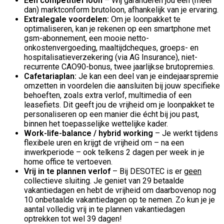
Een competitief loon
–
Wij garanderen jou een (meer
dan) marktconform brutoloon, afhankelijk van je ervaring.
Extralegale voordelen:
Om je loonpakket te
optimaliseren, kan je rekenen op een smartphone met
gsm-abonnement, een mooie netto-
onkostenvergoeding, maaltijdcheques, groeps- en
hospitalisatieverzekering (via AG Insurance), niet-
recurrente CAO90-bonus, twee jaarlijkse brutopremies.
Cafetariaplan:
Je kan een deel van je eindejaarspremie
omzetten in voordelen die aansluiten bij jouw specifieke
behoeften, zoals extra verlof, multimedia of een
leasefiets. Dit geeft jou de vrijheid om je loonpakket te
personaliseren op een manier die écht bij jou past,
binnen het toepasselijke wettelijke kader.
Work-life-balance / hybrid working
–
Je werkt tijdens
flexibele uren en krijgt de vrijheid om – na een
inwerkperiode – ook telkens 2 dagen per week in je
home office te vertoeven.
Vrij in te plannen verlof
– Bij DESOTEC is er g
een
collectieve sluiting. Je geniet van 29 betaalde
vakantiedagen en hebt de vrijheid om daarbovenop nog
10 onbetaalde vakantiedagen op te nemen. Zo kun je je
aantal volledig vrij in te plannen vakantiedagen
optrekken tot wel 39 dagen!