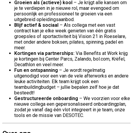
Groeien als (actieve) kool
– Je krijgt alle kansen om
je te verdiepen in je nieuwe rol, maar evengoed om
persoonlijk en professioneel te groeien via een
uitgebreid opleidingsaanbod.
Blijf actief & sociaal
– Als collega met een vast
contract kan je elke week genieten van één gratis
groepsles of sportactiviteit bij Vision 21 in Roeselare,
met onder andere boksen, pilates, spinning, padel en
meer.
Kortingen via partnerships:
Via Benefits at Work krijg
je kortingen bij Center Parcs, Zalando, bol.com, Krëfel,
Decathlon en veel meer.
Fun en ontspanning
– Je wordt regelmatig
uitgenodigd voor een van de vele afterworks en andere
leuke activiteiten. Elk team krijgt ook een
teambuildingbudget – jullie bepalen zelf hoe je dat
besteedt!
Gestructureerde onboarding
– We voorzien voor elke
nieuwe collega een gepersonaliseerd onboardingplan,
zodat je vanaf dag één vlot integreert in je team, onze
tools en de missie van DESOTEC.