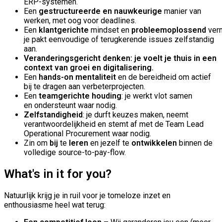
ERP-systemen.
Een
gestructureerde
en
nauwkeurige
manier van
werken, met oog voor deadlines.
Een
klantgerichte
mindset
en
p
robleemoplossend
ver
je pakt eenvoudige of terugkerende issues zelfstandig
aan.
Veranderingsgericht denken
: je voelt je thuis in een
context van groei en digitalisering.
Een
hands-on mentaliteit
en de bereidheid om actief
bij te dragen aan verbeterprojecten.
Een
teamgerichte houding
: je
werkt vlot samen
en
ondersteunt waar nodig.
Zelfstandigheid
: je durft keuzes maken, neemt
verantwoordelijkheid en stemt af met de Team Lead
Operational Procurement waar nodig.
Zin om
bij
te
leren
en jezelf te
ontwikkelen
binnen de
volledige source-
to
-
pay
-flow.
What's in it for you?
Natuurlijk krijg je in ruil voor je tomeloze inzet en
enthousiasme heel wat terug: