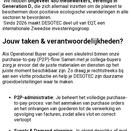
We hebben
ongeveer 450 medewerkers, verenigd in
Generation D.
, die zich allemaal inzetten om de planeet te
beschermen door positieve ecologische veranderingen in alle
sectoren te bevorderen.
Sinds 2026 maakt DESOTEC deel uit van EQT, een
internationale Zweedse investeringsgroep.
Jouw taken & verantwoordelijkheden?
Als Operational Buyer speel je een sleutelrol binnen onze
purchase-to-pay (P2P)-flow. Samen met je collega-buyers
zorg je ervoor dat de juiste materialen en diensten op het
juiste moment beschikbaar zijn. Zo draag je rechtstreeks bij
aan een vlotte productie en help je DESOTEC zijn duurzame
groeidoelstellingen waar te maken.
P2P-administratie:
Je beheert het volledige purchase-
to-pay-proces: van het aanmaken van purchase orders
en het ontvangen van goederen tot de verwerking en
opvolging van facturen, zodat alles vlot en correct
verloopt
Supply & Demand-planning:
Je stemt dagelijks af met